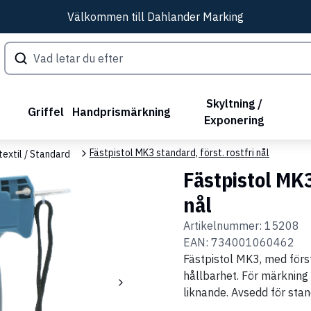
Välkommen till Dahlander Marking
Skyltning /
Griffel
Handprismärkning
Exponering
Fästpistol MK3 standard, först. rostfri nål
textil / Standard
Fästpistol MK3
nål
Artikelnummer:
15208
EAN:
734001060462
Fästpistol MK3, med först
hållbarhet. För märkning 
liknande. Avsedd för stan