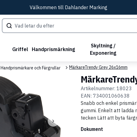
Välkommen till Dahlander Marking
Skyltning /
Griffel
Handprismärkning
Exponering
MärkareTrendy Grey 26x16mm
 Handprismärkare och Färgrullar
MärkareTrend
Artikelnummer:
18023
EAN:
734001060638
Snabb och enkel prismär
gummi. Enkelt att ladda n
tecken Lätt att byta färgr
Dokument