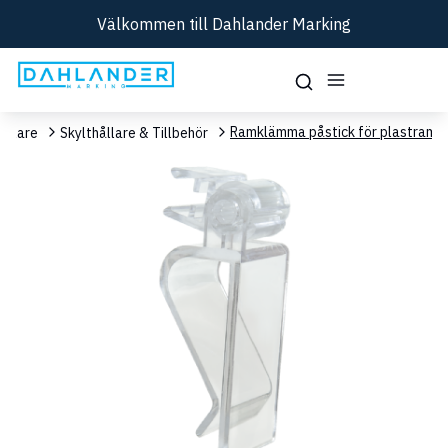
Välkommen till Dahlander Marking
Ramklämma påstick för plastram
ållare
Skylthållare & Tillbehör