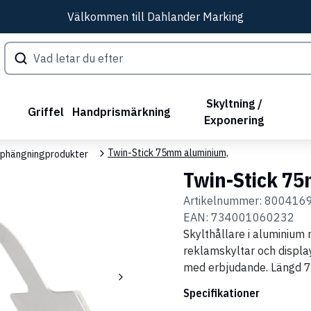
Välkommen till Dahlander Marking
Skyltning /
Griffel
Handprismärkning
Exponering
Twin-Stick 75mm aluminium,
phängningprodukter
Twin-Stick 7
Artikelnummer:
800416
EAN:
734001060232
Skylthållare i aluminium
reklamskyltar och displaye
med erbjudande. Längd
Specifikationer