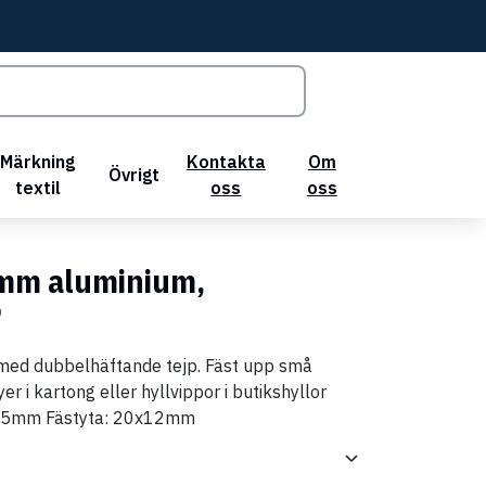
Märkning
Kontakta
Om
Övrigt
textil
oss
oss
5mm aluminium,
9
 med dubbelhäftande tejp. Fäst upp små
r i kartong eller hyllvippor i butikshyllor
 75mm Fästyta: 20x12mm