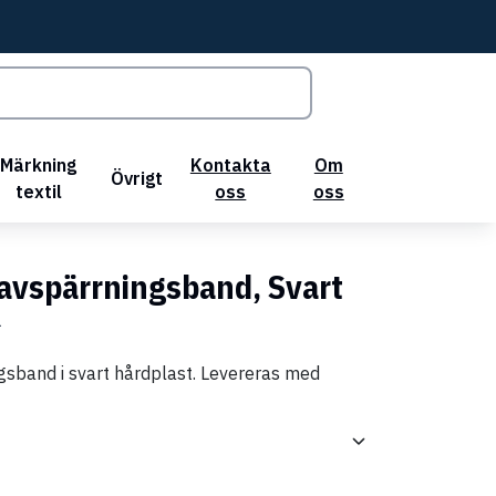
Märkning
Kontakta
Om
Övrigt
textil
oss
oss
 avspärrningsband, Svart
1
gsband i svart hårdplast. Levereras med