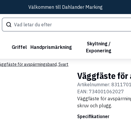
Välkommen till Dahlander Marking
Skyltning /
Griffel
Handprismärkning
Exponering
äggfäste för avspärrningsband, Svart
Väggfäste för
Artikelnummer:
831170
EAN:
734001062027
Väggfäste för avspärrnin
skruv och plugg.
Specifikationer